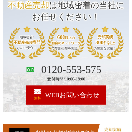
不動産売却
は地域密着の当社に
お任せください！
600
売却実績
地域密着!
以上の
300
不動産売却専門
件以上
独自のネットワーク
なので安心！
で早期売却を実現！
の豊富な実績！
0120-553-575
受付時間/10:00-18:00
WEBお問い合わせ
無料