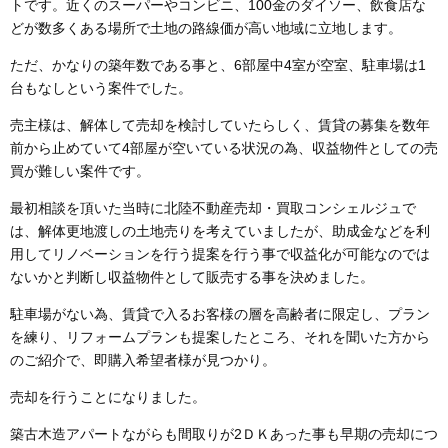
トです。近くのスーパーやコンビニ、100金のダイソー、飲食店な
どが数多くある場所で土地の路線価が高い地域に立地します。
ただ、かなりの築年数である事と、6部屋中4室が空室、駐車場は1
台もなしという案件でした。
売主様は、解体して売却を検討していたらしく、賃貸の募集を数年
前から止めていて4部屋が空いている状況の為、収益物件としての売
買が難しい案件です。
最初相談を頂いた当時に北陸不動産売却・買取コンシェルジュで
は、解体更地渡しの土地売りを考えていましたが、助成金などを利
用してリノベーションを行う提案を行う事で収益化が可能なのでは
ないかと判断し収益物件として販売する事を決めました。
駐車場がない為、賃貸で入るお客様の層を高齢者に限定し、プラン
を練り、リフォームプランも提案したところ、それを聞いた方から
のご紹介で、即購入希望者様が見つかり。
売却を行うことになりました。
築古木造アパートながらも間取りが2ＤＫあった事も早期の売却につ