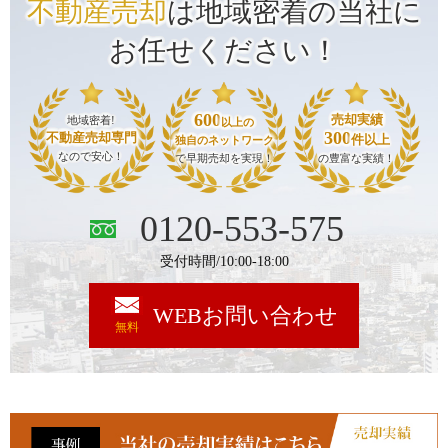
不動産売却
は地域密着の当社に
お任せください！
600
売却実績
地域密着!
以上の
300
不動産売却専門
件以上
独自のネットワーク
なので安心！
で早期売却を実現！
の豊富な実績！
0120-553-575
受付時間/10:00-18:00
WEBお問い合わせ
無料