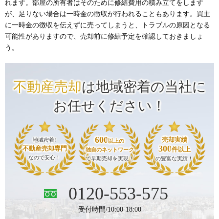
れます。部屋の所有者はそのために修繕費用の積み立てをします
が、足りない場合は一時金の徴収が行われることもあります。買主
に一時金の徴収を伝えずに売ってしまうと、トラブルの原因となる
可能性がありますので、売却前に修繕予定を確認しておきましょ
う。
不動産売却
は地域密着の当社に
お任せください！
600
売却実績
地域密着!
以上の
300
不動産売却専門
件以上
独自のネットワーク
なので安心！
で早期売却を実現！
の豊富な実績！
0120-553-575
受付時間/10:00-18:00