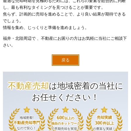
最適な売却時期を見極めるためには、これらの要素を総合的に判断
し、最も有利なタイミングを見つけることが重要です。
焦らず、計画的に売却を進めることで、より良い結果が期待できる
でしょう。
情報を集め、じっくりと準備を進めましょう。
福井・北陸周辺で 、不動産にお困りの方はお気軽に当社にご相談下
さい。
戻る
不動産売却
は地域密着の当社に
お任せください！
600
売却実績
地域密着!
以上の
300
不動産売却専門
件以上
独自のネットワーク
なので安心！
で早期売却を実現！
の豊富な実績！